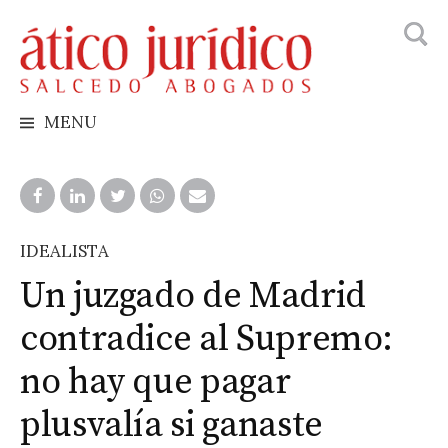
Busca
Skip
to
content
MENU
IDEALISTA
Un juzgado de Madrid
contradice al Supremo:
no hay que pagar
plusvalía si ganaste