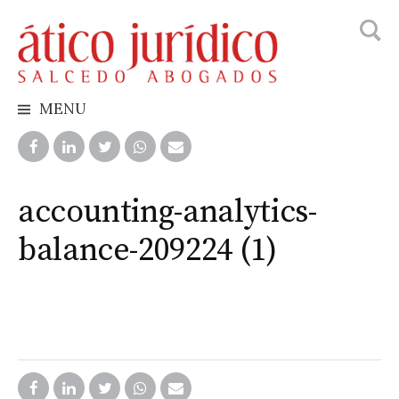
Busca
Skip
to
content
MENU
accounting-analytics-
balance-209224 (1)