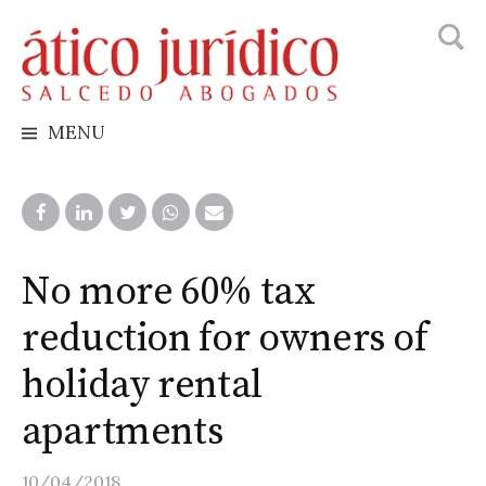
Busca
Skip
to
content
MENU
No more 60% tax
reduction for owners of
holiday rental
apartments
10/04/2018