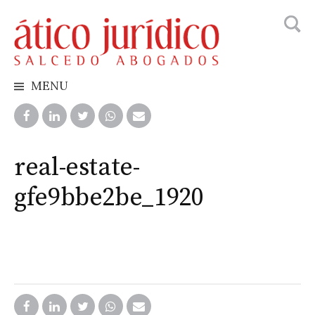
Busca
Skip
to
content
MENU
real-estate-
gfe9bbe2be_1920