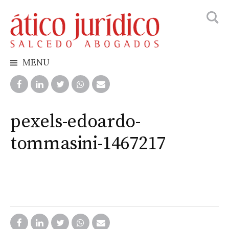
Busca
Skip
to
content
MENU
pexels-edoardo-
tommasini-1467217