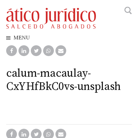
Busca
Skip
to
content
MENU
calum-macaulay-
CxYHfBkC0vs-unsplash