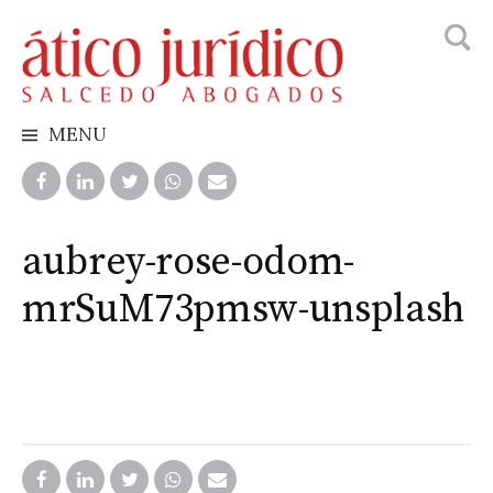
Busca
Skip
to
content
MENU
aubrey-rose-odom-
mrSuM73pmsw-unsplash