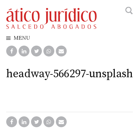
Busca
Skip
to
content
MENU
headway-566297-unsplash