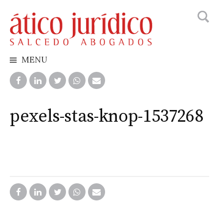
Busca
Skip
to
content
MENU
pexels-stas-knop-1537268