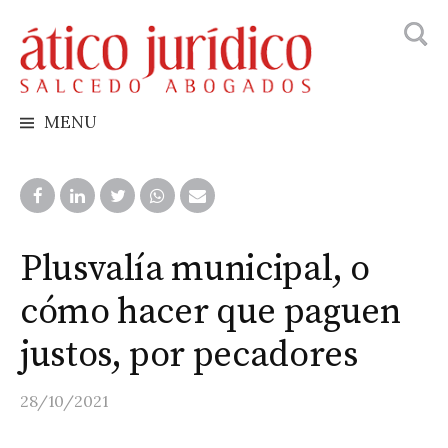
Busca
Skip
to
content
MENU
Plusvalía municipal, o
cómo hacer que paguen
justos, por pecadores
28/10/2021