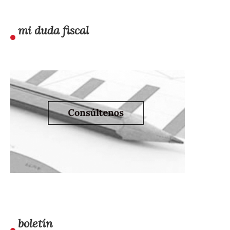
mi duda fiscal
boletín