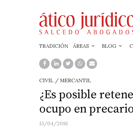
Skip
to
content
TRADICIÓN
ÁREAS
BLOG
C
CIVIL / MERCANTIL
¿Es posible reten
ocupo en precari
13/04/2018