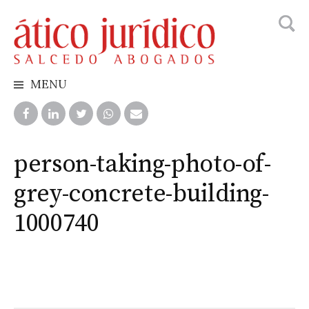
Busca
Skip
to
content
MENU
person-taking-photo-of-
grey-concrete-building-
1000740