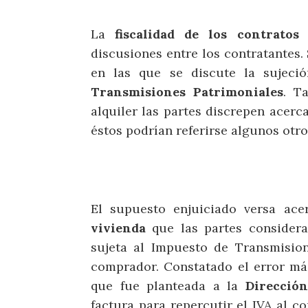
La
fiscalidad de los contratos
g
discusiones entre los contratantes
en las que se discute la sujec
Transmisiones Patrimoniales
. T
alquiler las partes discrepen acerc
éstos podrían referirse algunos otro
El supuesto enjuiciado versa ac
vivienda
que las partes considera
sujeta al Impuesto de Transmision
comprador. Constatado el error má
que fue planteada a la
Direcció
factura para repercutir el IVA al 