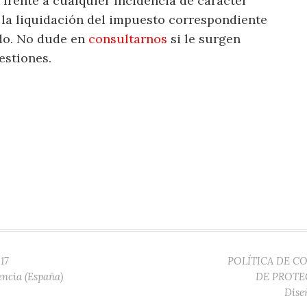
 frente a cualquier incidencia de carácter
 la liquidación del impuesto correspondiente
do. No dude en
consultarnos
si le surgen
estiones.
17
POLÍTICA DE C
encia (España)
DE PROTE
Dise