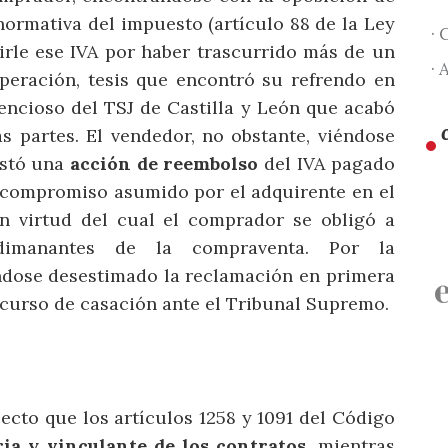
normativa del impuesto (artículo 88 de la Ley
· 
irle ese IVA por haber trascurrido más de un
· 
peración, tesis que encontró su refrendo en
encioso del TSJ de Castilla y León que acabó
as partes. El vendedor, no obstante, viéndose
nstó una
acción de reembolso
del IVA pagado
al compromiso asumido por el adquirente en el
en virtud del cual el comprador se obligó a
 dimanantes de la compraventa. Por la
ndose desestimado la reclamación en primera
ecurso de casación ante el Tribunal Supremo.
ecto que los artículos 1258 y 1091 del Código
ria y vinculante de los contratos
, mientras