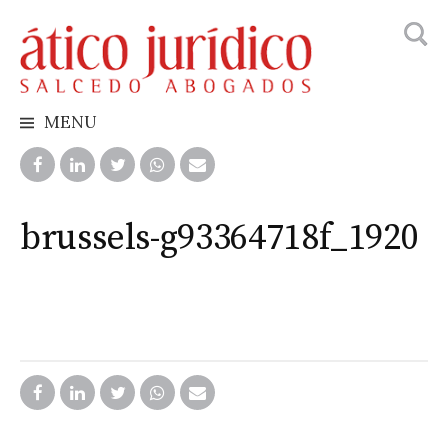
Busca
Skip
to
content
MENU
brussels-g93364718f_1920