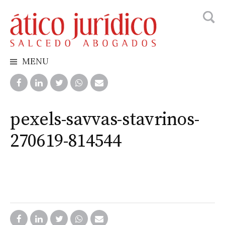
Busca
Skip
to
content
MENU
pexels-savvas-stavrinos-
270619-814544