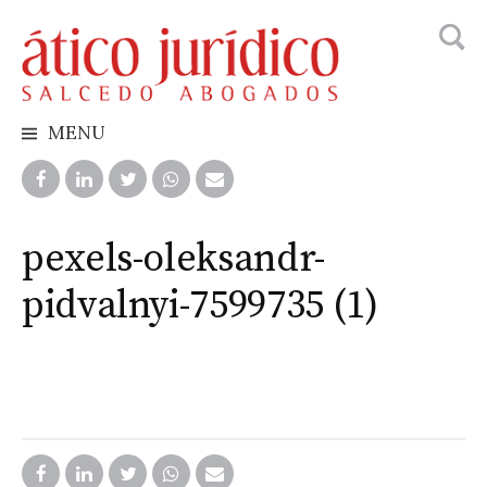
Busca
Skip
to
content
MENU
pexels-oleksandr-
pidvalnyi-7599735 (1)