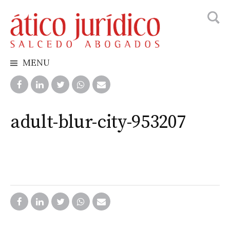
Busca
Skip
to
content
MENU
adult-blur-city-953207