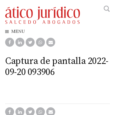
Busca
Skip
to
content
MENU
Captura de pantalla 2022-
09-20 093906