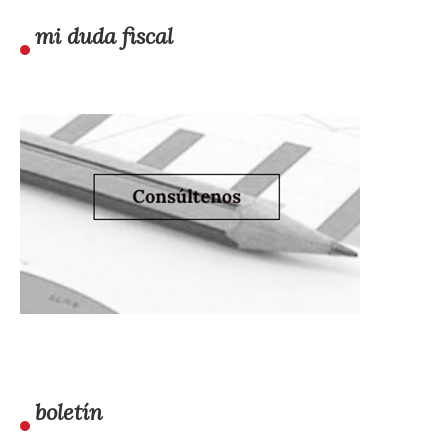
mi duda fiscal
boletín