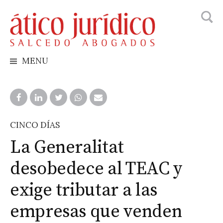
Busca
Skip
to
content
MENU
CINCO DÍAS
La Generalitat
desobedece al TEAC y
exige tributar a las
empresas que venden