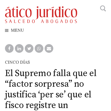
Busca
Skip
to
content
MENU
CINCO DÍAS
El Supremo falla que el
“factor sorpresa” no
justifica ‘per se’ que el
fisco registre un