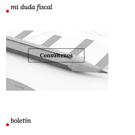
mi duda fiscal
boletín