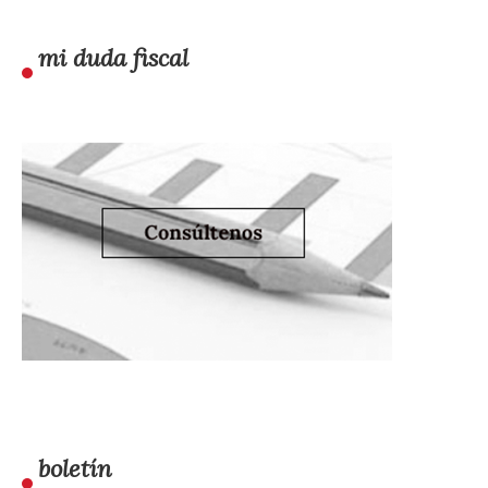
mi duda fiscal
boletín