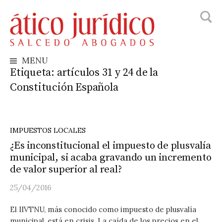
Busca
Skip
to
content
MENU
Etiqueta:
artículos 31 y 24 de la
Constitución Española
IMPUESTOS LOCALES
¿Es inconstitucional el impuesto de plusvalía
municipal, si acaba gravando un incremento
de valor superior al real?
25/04/2016
El IIVTNU, más conocido como impuesto de plusvalía
municipal, está en crisis. La caída de los precios en el