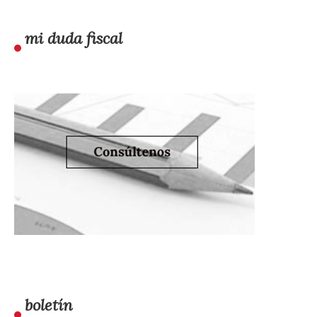
mi duda fiscal
boletín