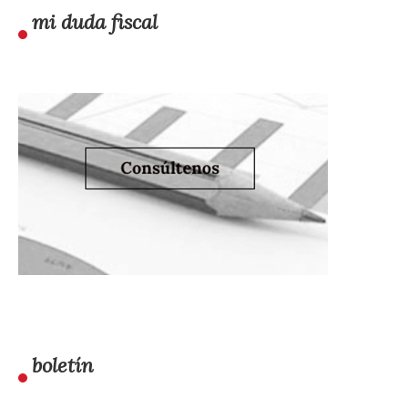
mi duda fiscal
boletín