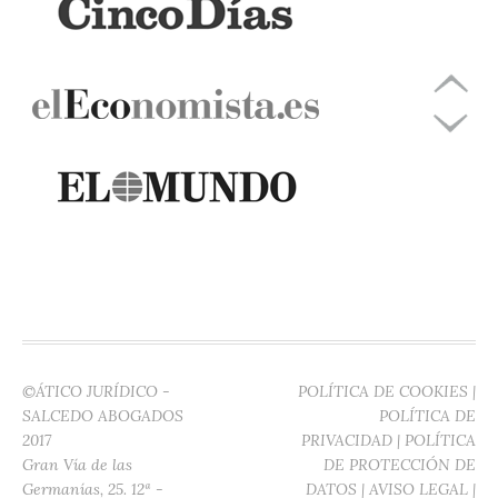
©ÁTICO JURÍDICO -
POLÍTICA DE COOKIES
|
SALCEDO ABOGADOS
POLÍTICA DE
2017
PRIVACIDAD
|
POLÍTICA
Gran Vía de las
DE PROTECCIÓN DE
Germanías, 25. 12ª -
DATOS
|
AVISO LEGAL
|