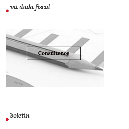
mi duda fiscal
boletín