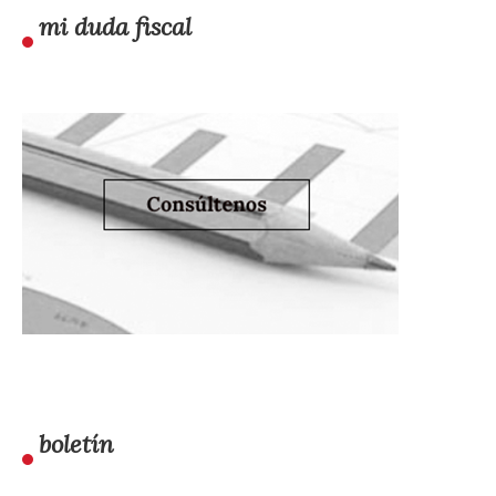
mi duda fiscal
boletín