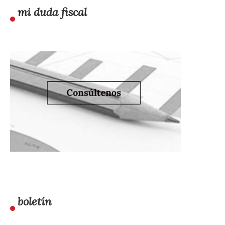
mi duda fiscal
boletín