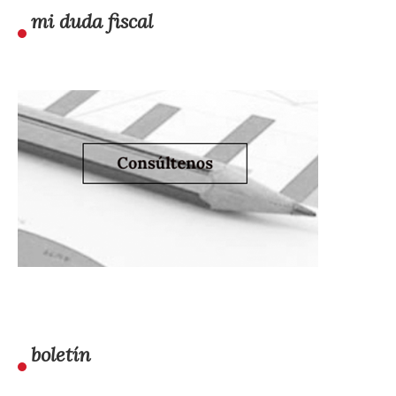
mi duda fiscal
boletín