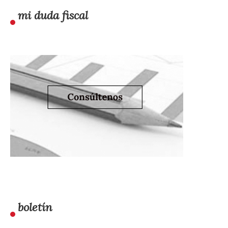
mi duda fiscal
boletín