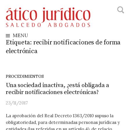
Busca
Skip
to
content
MENU
Etiqueta:
recibir notificaciones de forma
electrónica
PROCEDIMIENTOS
Una sociedad inactiva, ¿está obligada a
recibir notificaciones electrónicas?
23/11/2017
La aprobación del Real Decreto 1363/2010 supuso la
obligatoriedad, para determinadas personas jurídicas y
entidades (las referidas en su artículo 4), de relacio...