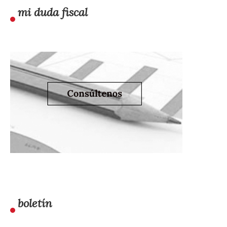
mi duda fiscal
boletín