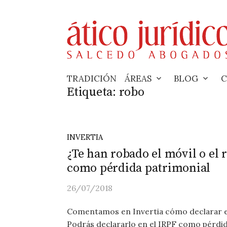
Skip
to
content
TRADICIÓN
ÁREAS
BLOG
C
Etiqueta:
robo
INVERTIA
¿Te han robado el móvil o el r
como pérdida patrimonial
26/07/2018
Comentamos en Invertia cómo declarar en 
Podrás declararlo en el IRPF como pérdid