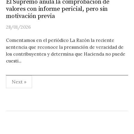
El Supremo anula la comprobación de
valores con informe pericial, pero sin
motivación previa
28/01/2026
Comentamos en el periódico La Razón la reciente
sentencia que reconoce la presunción de veracidad de
los contribuyentes y determina que Hacienda no puede
cuesti...
Paginación
Next »
de
entradas