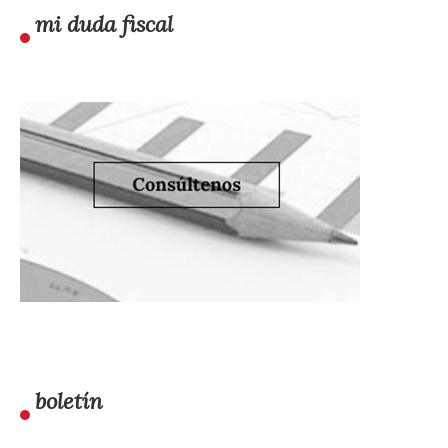
mi duda fiscal
boletín