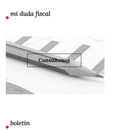
mi duda fiscal
boletín