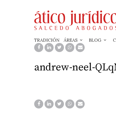
Skip
to
content
TRADICIÓN
ÁREAS
BLOG
C
andrew-neel-QLq