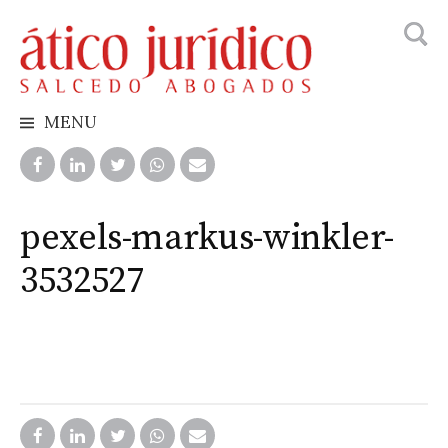
Busca
Skip
to
content
MENU
pexels-markus-winkler-
3532527