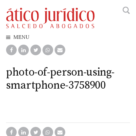
Busca
Skip
to
content
MENU
photo-of-person-using-
smartphone-3758900