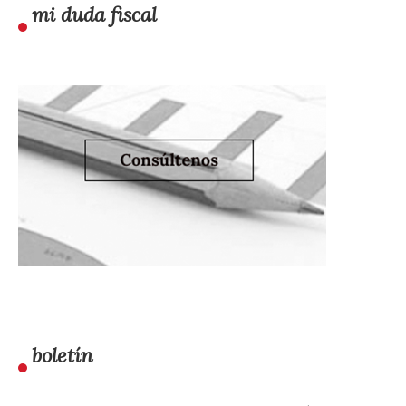
mi duda fiscal
boletín