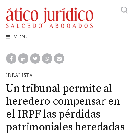
Busca
Skip
to
content
MENU
IDEALISTA
Un tribunal permite al
heredero compensar en
el IRPF las pérdidas
patrimoniales heredadas