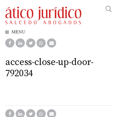
Busca
Skip
to
content
MENU
access-close-up-door-
792034