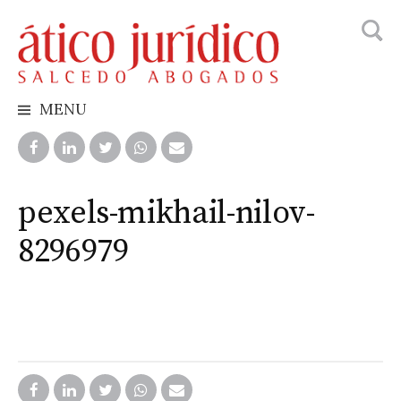
Busca
Skip
to
content
MENU
pexels-mikhail-nilov-
8296979