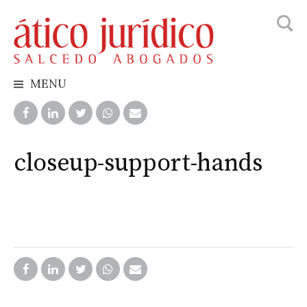
Busca
Skip
to
content
MENU
closeup-support-hands