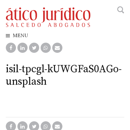
Busca
Skip
to
content
MENU
isil-tpcgl-kUWGFaS0AGo-
unsplash