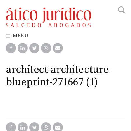
Busca
Skip
to
content
MENU
architect-architecture-
blueprint-271667 (1)