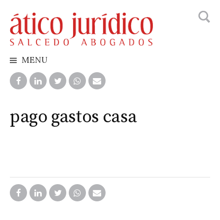
Busca
Skip
to
content
MENU
pago gastos casa