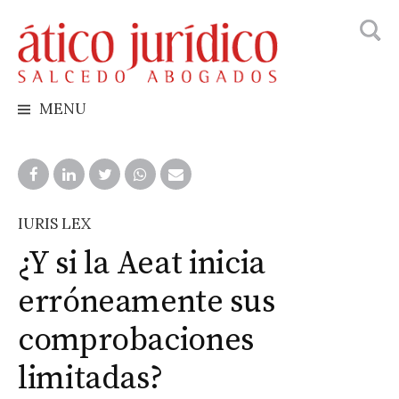
Busca
Skip
to
content
MENU
IURIS LEX
¿Y si la Aeat inicia
erróneamente sus
comprobaciones
limitadas?