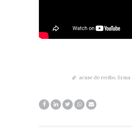
acuse de recibo
,
firma 