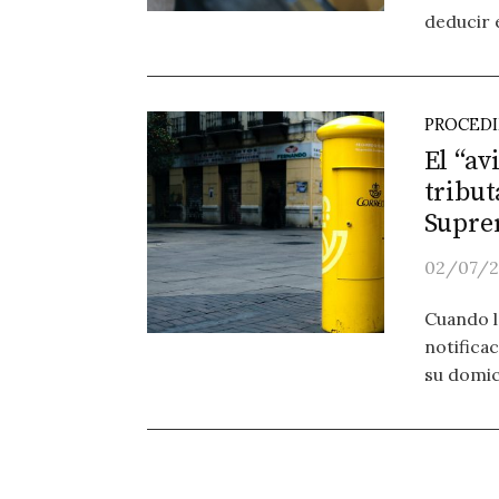
deducir e
PROCED
El “av
tribut
Supre
02/07/2
Cuando l
notifica
su domici