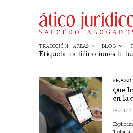
Skip
to
content
TRADICIÓN
ÁREAS
BLOG
C
Etiqueta:
notificaciones tribu
PROCED
Qué ha
en la 
06/11/2
Explicamo
Tributos