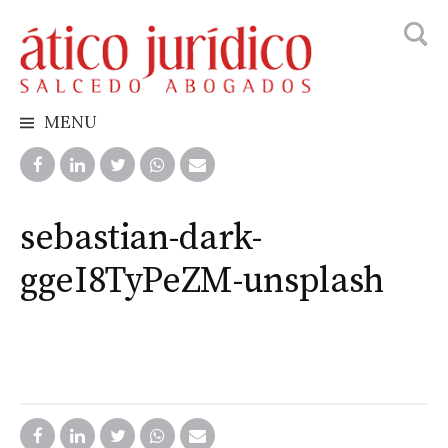
Busca
Skip
to
content
MENU
sebastian-dark-
ggeI8TyPeZM-unsplash